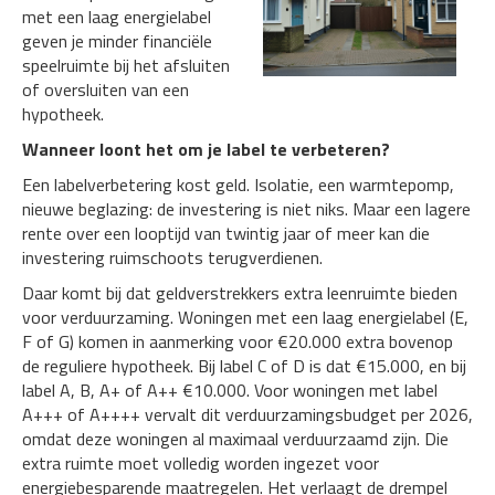
met een laag energielabel
geven je minder financiële
speelruimte bij het afsluiten
of oversluiten van een
hypotheek.
Wanneer loont het om je label te verbeteren?
Een labelverbetering kost geld. Isolatie, een warmtepomp,
nieuwe beglazing: de investering is niet niks. Maar een lagere
rente over een looptijd van twintig jaar of meer kan die
investering ruimschoots terugverdienen.
Daar komt bij dat geldverstrekkers extra leenruimte bieden
voor verduurzaming. Woningen met een laag energielabel (E,
F of G) komen in aanmerking voor €20.000 extra bovenop
de reguliere hypotheek. Bij label C of D is dat €15.000, en bij
label A, B, A+ of A++ €10.000. Voor woningen met label
A+++ of A++++ vervalt dit verduurzamingsbudget per 2026,
omdat deze woningen al maximaal verduurzaamd zijn. Die
extra ruimte moet volledig worden ingezet voor
energiebesparende maatregelen. Het verlaagt de drempel