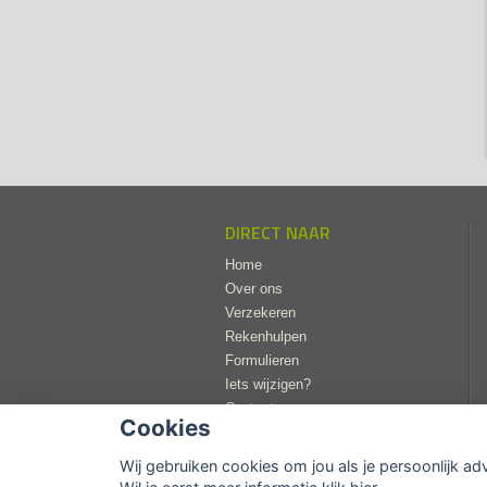
DIRECT NAAR
Home
Over ons
Verzekeren
Rekenhulpen
Formulieren
Iets wijzigen?
Contact
Cookies
Wij gebruiken cookies om jou als je persoonlijk ad
© Copyright
Assupport BV
2026 |
Site