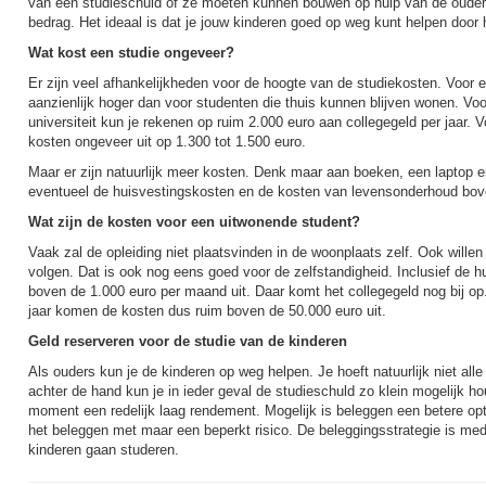
van een studieschuld of ze moeten kunnen bouwen op hulp van de ouders,
bedrag. Het ideaal is dat je jouw kinderen goed op weg kunt helpen door h
Wat kost een studie ongeveer?
Er zijn veel afhankelijkheden voor de hoogte van de studiekosten. Voor 
aanzienlijk hoger dan voor studenten die thuis kunnen blijven wonen. Vo
universiteit kun je rekenen op ruim 2.000 euro aan collegegeld per jaar
kosten ongeveer uit op 1.300 tot 1.500 euro.
Maar er zijn natuurlijk meer kosten. Denk maar aan boeken, een laptop 
eventueel de huisvestingskosten en de kosten van levensonderhoud bov
Wat zijn de kosten voor een uitwonende student?
Vaak zal de opleiding niet plaatsvinden in de woonplaats zelf. Ook wille
volgen. Dat is ook nog eens goed voor de zelfstandigheid. Inclusief de
boven de 1.000 euro per maand uit. Daar komt het collegegeld nog bij op
jaar komen de kosten dus ruim boven de 50.000 euro uit.
Geld reserveren voor de studie van de kinderen
Als ouders kun je de kinderen op weg helpen. Je hoeft natuurlijk niet all
achter de hand kun je in ieder geval de studieschuld zo klein mogelijk ho
moment een redelijk laag rendement. Mogelijk is beleggen een betere opt
het beleggen met maar een beperkt risico. De beleggingsstrategie is med
kinderen gaan studeren.