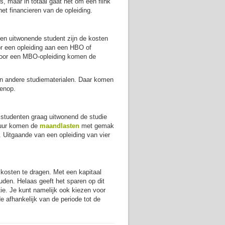
 maar in totaal gaat het om een flink
et financieren van de opleiding.
een uitwonende student zijn de kosten
or een opleiding aan een HBO of
. Voor een MBO-opleiding komen de
en andere studiematerialen. Daar komen
enop.
n studenten graag uitwonend de studie
 huur komen de
maandlasten
met gemak
. Uitgaande van een opleiding van vier
e kosten te dragen. Met een kapitaal
uden. Helaas geeft het sparen op dit
ie. Je kunt namelijk ook kiezen voor
e afhankelijk van de periode tot de