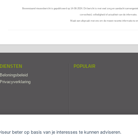
Bovenstaand nieuwsbericht is gepubliceerd op 14-08-2024. Dit bericht is met veel zorg en aandacht samengestel
correctheid, volledigheid of actualiteit van de informatie.
Maak een afspraak met ons om de meest recente informatie te on
DIENSTEN
POPULAIR
Beloningsbeleid
Privacyverklaring
viseur beter op basis van je interesses te kunnen adviseren.
map
|
Disclaimer