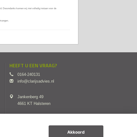
d. Desondanks kunnen wij niet volledig instaan voor de
tvangen.
HEEFT U EEN VRAAG?
0164-240131
info@clarijsadvies.nl
Jankenberg 49
4661 KT Halsteren
Akkoord